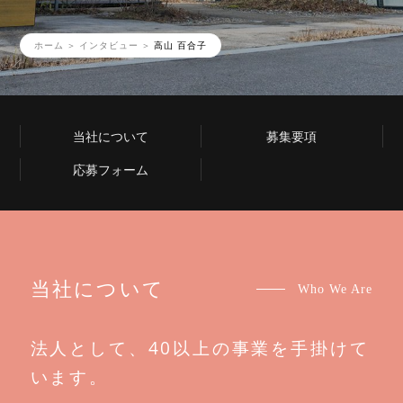
ホーム
インタビュー
高山 百合子
当社について
募集要項
応募フォーム
当社について
Who We Are
法人として、40以上の事業を手掛けて
います。