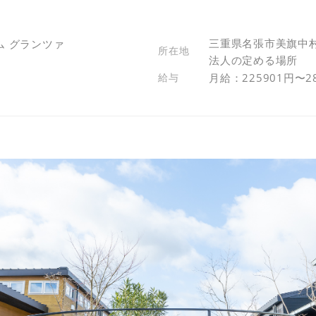
三重県名張市美旗中村
ム グランツァ
法人の定める場所
月給：225901円〜2