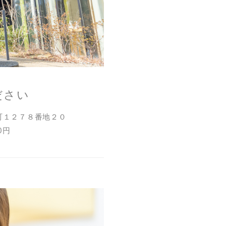
ださい
町１２７８番地２０
0円