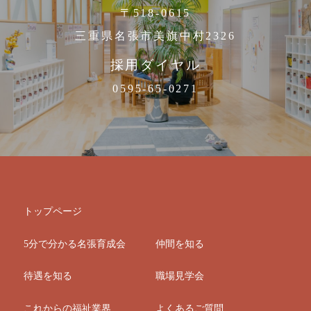
〒518-0615
三重県名張市美旗中村2326
採用ダイヤル
0595-65-0271
トップページ
5分で分かる名張育成会
仲間を知る
待遇を知る
職場見学会
これからの福祉業界
よくあるご質問