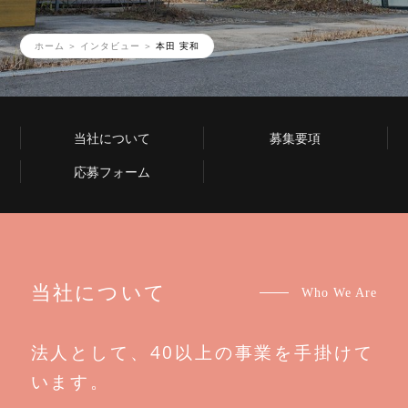
ホーム
インタビュー
本田 実和
当社について
募集要項
応募フォーム
当社について
Who We Are
法人として、40以上の事業を手掛けて
います。