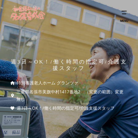
MENU
週3日～OK！/働く時間の指定可/介護支
援スタッフ
特別養護老人ホーム グランツァ
三重県名張市美旗中村1417番地2 （変更の範囲）変更
無し
週3日～OK！/働く時間の指定可/介護支援スタッフ