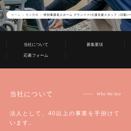
ホーム
求人情報
特別養護老人ホーム グランツァ/介護支援スタッフ（日勤パ
当社について
募集要項
応募フォーム
当社について
Who We Are
法人として、40以上の事業を手掛けて
います。