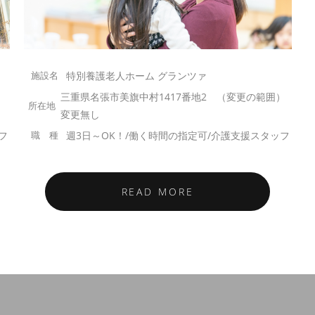
特別養護老人ホーム グランツァ
）
三重県名張市美旗中村1417番地2 （変更の範囲）
変更無し
フ
週3日～OK！/働く時間の指定可/介護支援スタッフ
READ MORE