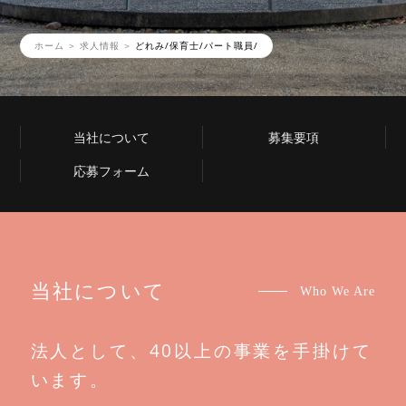
ホーム
求人情報
どれみ/保育士/パート職員/
当社について
募集要項
応募フォーム
当社について
Who We Are
法人として、40以上の事業を手掛けて
います。