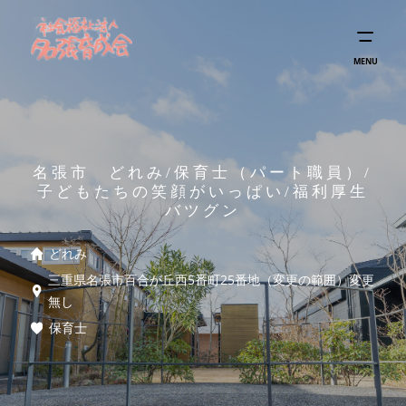
MENU
名張市 どれみ/保育士（パート職員）/
子どもたちの笑顔がいっぱい/福利厚生
バツグン
どれみ
三重県名張市百合が丘西5番町25番地（変更の範囲）変更
無し
保育士