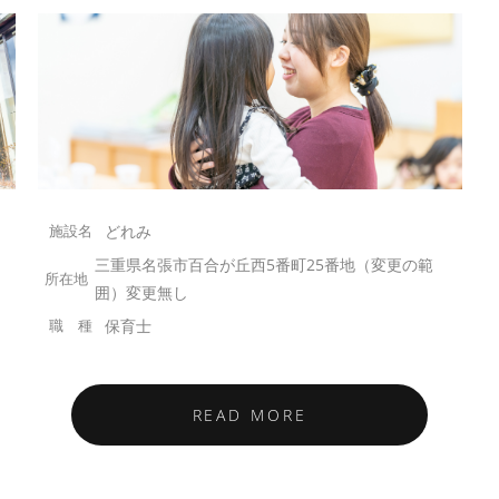
どれみ
三重県名張市百合が丘西5番町25番地（変更の範
囲）変更無し
保育士
READ MORE