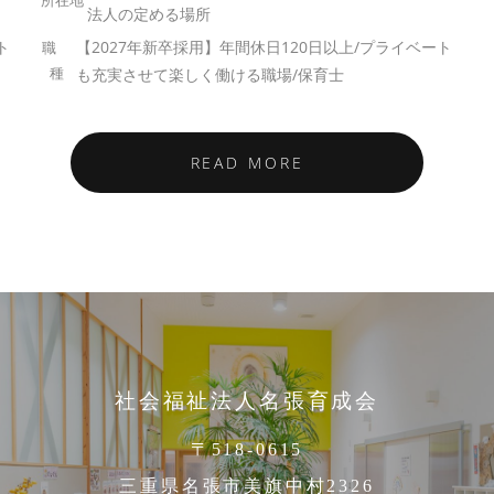
法人の定める場所
ト
【2027年新卒採用】年間休日120日以上/プライベート
も充実させて楽しく働ける職場/保育士
READ MORE
社会福祉法人名張育成会
〒518-0615
三重県名張市美旗中村2326