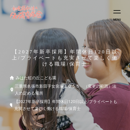
MENU
【2027年新卒採用】年間休日120日以
上/プライベートも充実させて楽しく働
ける職場/保育士
みはた虹の丘こども園
三重県名張市新田字女良塚１０５５ （変更の範囲）法
人の定める場所
【2027年新卒採用】年間休日120日以上/プライベートも
充実させて楽しく働ける職場/保育士