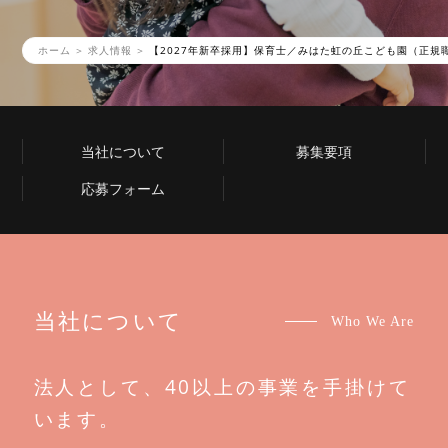
ホーム
求人情報
【2027年新卒採用】保育士／みはた虹の丘こども園（正規
当社について
募集要項
応募フォーム
当社について
Who We Are
法人として、40以上の事業を手掛けて
います。