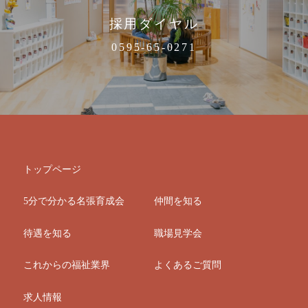
採用ダイヤル
0595-65-0271
トップページ
5分で分かる名張育成会
仲間を知る
待遇を知る
職場見学会
これからの福祉業界
よくあるご質問
求人情報