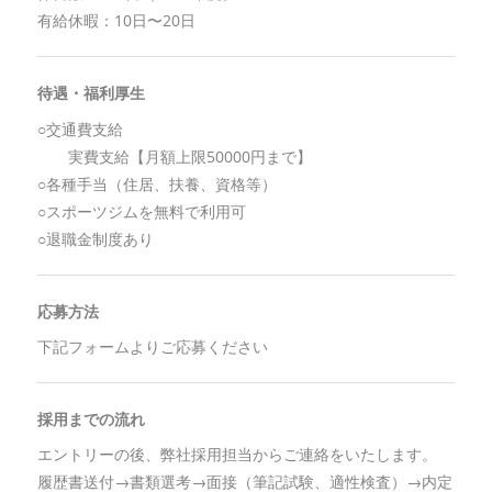
有給休暇：10日〜20日
待遇・福利厚生
○交通費支給
実費支給【月額上限50000円まで】
○各種手当（住居、扶養、資格等）
○スポーツジムを無料で利用可
○退職金制度あり
応募方法
下記フォームよりご応募ください
採用までの流れ
エントリーの後、弊社採用担当からご連絡をいたします。
履歴書送付→書類選考→面接（筆記試験、適性検査）→内定