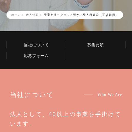
ホーム
求人情報
児童支援スタッフ／障がい児入所施設（正規職員）
当社について
募集要項
応募フォーム
当社について
Who We Are
法人として、40以上の事業を手掛けて
います。