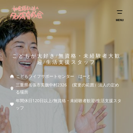
MENU
こどもが大好き/無資格・未経験者大歓
迎/生活支援スタッフ
こどもライフサポートセンター はーと
三重県名張市美旗中村2326 (変更の範囲）法人の定め
る場所
年間休日120日以上/無資格・未経験者歓迎/生活支援スタ
ッフ