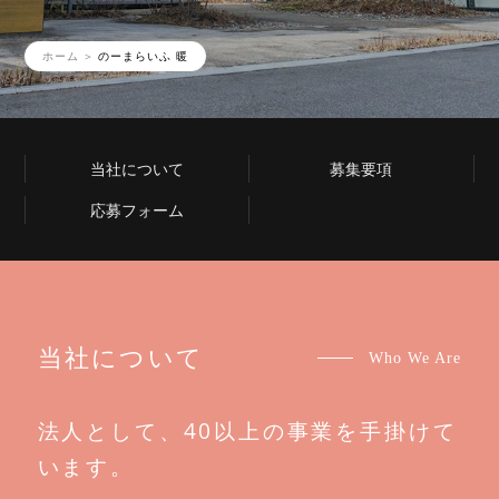
ホーム
のーまらいふ 暖
当社について
募集要項
応募フォーム
当社について
Who We Are
法人として、40以上の事業を手掛けて
います。