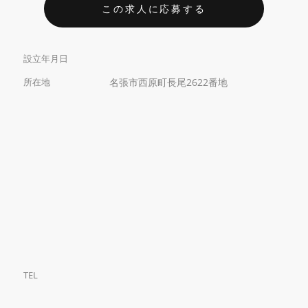
この求人に応募する
設立年月日
所在地
名張市西原町長尾2622番地
TEL