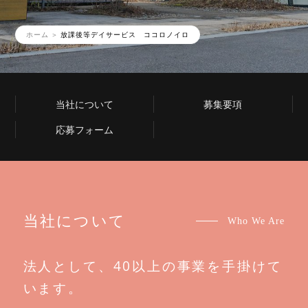
ホーム
放課後等デイサービス ココロノイロ
当社について
募集要項
応募フォーム
当社について
Who We Are
法人として、40以上の事業を手掛けて
います。