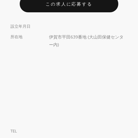
この求人に応募する
設立年月日
所在地
伊賀市平田639番地 (大山田保健センタ
ー内)
TEL