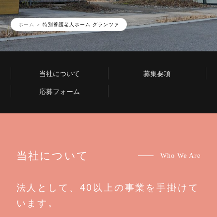
ホーム
特別養護老人ホーム グランツァ
当社について
募集要項
応募フォーム
当社について
Who We Are
法人として、40以上の事業を手掛けて
います。