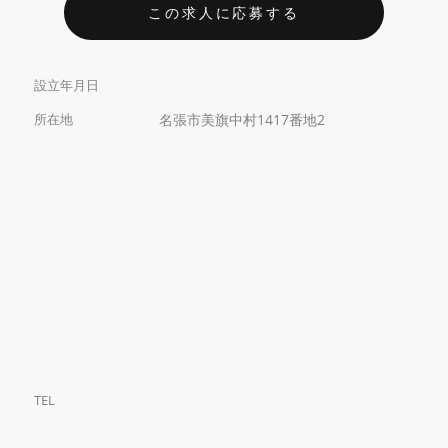
この求人に応募する
設立年月日
所在地
名張市美旗中村1417番地2
TEL