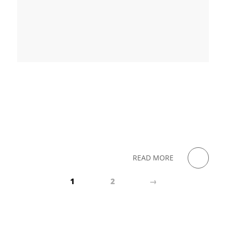
READ MORE
1
2
→