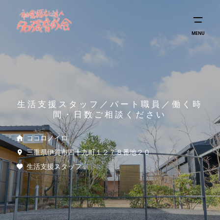
MENU
生活支援スタッフ／パート職員／働く時
間・日数ご相談ください
ココロノイロ
三重県伊賀市四十九町１２７８番地２０
生活支援スタッフ