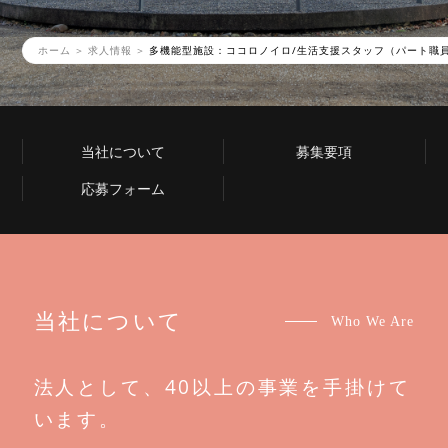
ホーム
求人情報
多機能型施設：ココロノイロ/生活支援スタッフ（パート職
当社について
募集要項
応募フォーム
当社について
Who We Are
法人として、40以上の事業を手掛けて
います。