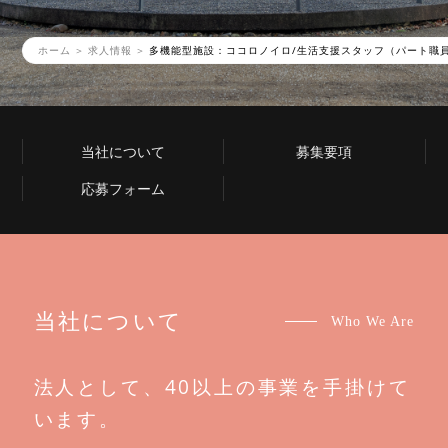
ホーム
求人情報
多機能型施設：ココロノイロ/生活支援スタッフ（パート職
当社について
募集要項
応募フォーム
当社について
Who We Are
法人として、40以上の事業を手掛けて
います。