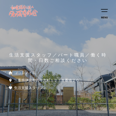
MENU
生活支援スタッフ／パート職員／働く時
間・日数ご相談ください
ココロノイロ
三重県伊賀市四十九町１２７８番地２０
生活支援スタッフ