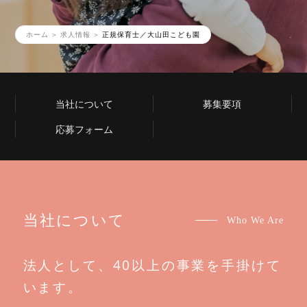
ホーム
求人情報
正規保育士／大山田こども園
当社について
募集要項
応募フォーム
当社について
Who We Are
法人として、40以上の事業を手掛けて
います。