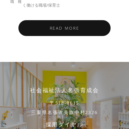
く働ける職場/保育士
READ MORE
社会福祉法人名張育成会
〒518-0615
三重県名張市美旗中村2326
採用ダイヤル