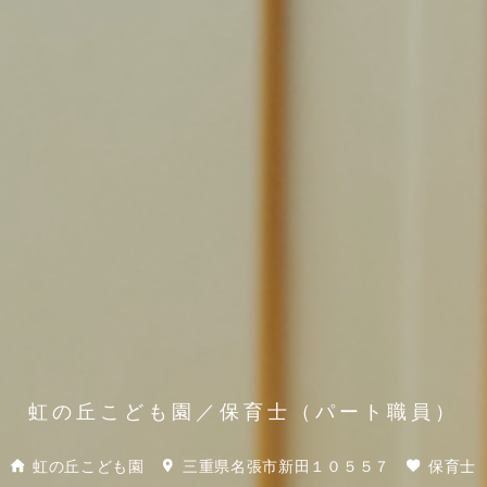
虹の丘こども園／保育士（パート職員）
虹の丘こども園
三重県名張市新田１０５５７
保育士